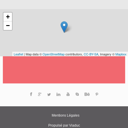
+
−
Leaflet
| Map data ©
OpenStreetMap
contributors,
CC-BY-SA
, Imagery ©
Mapbox
Mentions Légales
Propulsé par Viaduc